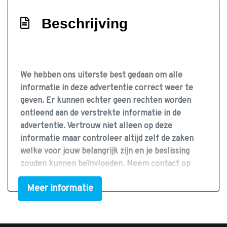
Parkeer assistent
Beschrijving
Parkeersensor achter
Parkeersensor voor
Parkeersensor voor en achter
We hebben ons uiterste best gedaan om alle
Speciale kleur
informatie in deze advertentie correct weer te
Sportonderstel
geven. Er kunnen echter geen rechten worden
ontleend aan de verstrekte informatie in de
Sportvelgen
advertentie. Vertrouw niet alleen op deze
Treeplanken
informatie maar controleer altijd zelf de zaken
Trekhaak
welke voor jouw belangrijk zijn en je beslissing
zouden kunnen beïnvloeden. Neem contact op
Trekhaak elektrisch bedienbaar
met de verkoper voor aanvullende vragen.
Warmtewerend glas
Meer informatie
Interieur