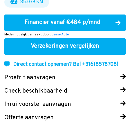
85.079 KM
Financier vanaf €484 p/mnd
Mede mogelijk gemaakt door:
Lease.Auto
Verzekeringen vergelijken
Direct contact opnemen? Bel +31618578708!
Proefrit aanvragen
Check beschikbaarheid
Inruilvoorstel aanvragen
Offerte aanvragen