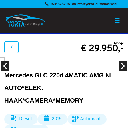
0618578708
info@yorta-automotive.nl
Marge
€ 29.950,-
Mercedes GLC 220d 4MATIC AMG NL
AUTO*ELEK.
HAAK*CAMERA*MEMORY
Diesel
2015
Automaat